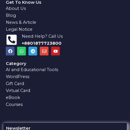
Get To Know Us
About Us
Blog
News & Article
Legal Notice
Need Help? Call Us
+8801877723800
F
W
T
E
Y
a
h
e
n
o
c
a
l
v
u
e
t
e
e
t
Category
b
s
g
l
u
AI and Educational Tools
o
a
r
o
b
o
p
a
p
e
WordPress
k
p
m
e
Gift Card
Virtual Card
eBook
Courses
Newsletter