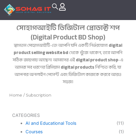
Skip
to
content
সোহাগআইটি ডিজিটাল প্রোডাক্ট শপ
(Digital Product BD Shop)
স্বাগতম সোহাগআইটি-তে! আপনি যদি একটি নির্ভরযোগ্য
digital
product selling website bd
থেকে খুঁজে থাকেন, তবে আপনি
সঠিক জায়গায় আছেন। আমাদের এই
digital product shop
-এ
আমরা সব ধরণের প্রিমিয়াম
digital products
নিশ্চিত করি, যা
আপনার অনলাইন পেমেন্ট এবং ডিজিটাল কাজকে করবে আরও
সহজ।
Home
/ Subscription
CATEGORIES
AI and Educational Tools
(11)
Courses
(1)