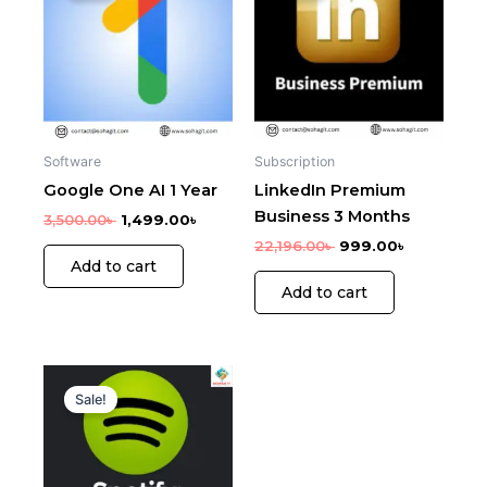
3,500.00৳ .
1,499.00৳ .
22,196.00৳ .
999.00৳ .
Software
Subscription
Google One AI 1 Year
LinkedIn Premium
Business 3 Months
3,500.00
৳
1,499.00
৳
22,196.00
৳
999.00
৳
Add to cart
Add to cart
Original
Current
price
price
Sale!
was:
is:
2,628.00৳ .
1,899.00৳ .