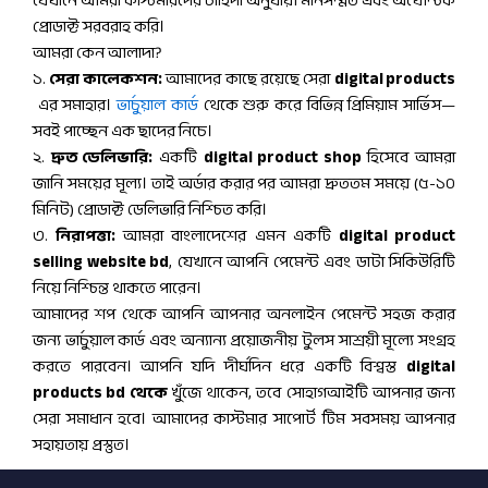
যেখানে আমরা কাস্টমারদের চাহিদা অনুযায়ী মানসম্মত এবং অথেন্টিক
প্রোডাক্ট সরবরাহ করি।
আমরা কেন আলাদা?
১.
সেরা কালেকশন:
আমাদের কাছে রয়েছে সেরা
digital products
এর সমাহার।
ভার্চুয়াল কার্ড
থেকে শুরু করে বিভিন্ন প্রিমিয়াম সার্ভিস—
সবই পাচ্ছেন এক ছাদের নিচে।
২.
দ্রুত ডেলিভারি:
একটি
digital product shop
হিসেবে আমরা
জানি সময়ের মূল্য। তাই অর্ডার করার পর আমরা দ্রুততম সময়ে (৫-১০
মিনিট) প্রোডাক্ট ডেলিভারি নিশ্চিত করি।
৩.
নিরাপত্তা:
আমরা বাংলাদেশের এমন একটি
digital product
selling website bd
, যেখানে আপনি পেমেন্ট এবং ডাটা সিকিউরিটি
নিয়ে নিশ্চিন্ত থাকতে পারেন।
আমাদের শপ থেকে আপনি আপনার অনলাইন পেমেন্ট সহজ করার
জন্য ভার্চুয়াল কার্ড এবং অন্যান্য প্রয়োজনীয় টুলস সাশ্রয়ী মূল্যে সংগ্রহ
করতে পারবেন। আপনি যদি দীর্ঘদিন ধরে একটি বিশ্বস্ত
digital
products bd থেকে
খুঁজে থাকেন, তবে সোহাগআইটি আপনার জন্য
সেরা সমাধান হবে। আমাদের কাস্টমার সাপোর্ট টিম সবসময় আপনার
সহায়তায় প্রস্তুত।