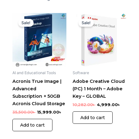
Original
Current
Original
Current
price
price
price
price
Sale!
Sale!
was:
is:
was:
is:
35,500.00৳ .
15,999.00৳ .
10,282.00৳ .
4,999.00৳
AI and Educational Tools
Software
Acronis True Image |
Adobe Creative Cloud
Advanced
(PC) 1 Month – Adobe
Subscription + 50GB
Key – GLOBAL
Acronis Cloud Storage
10,282.00
৳
4,999.00
৳
35,500.00
৳
15,999.00
৳
Add to cart
Add to cart