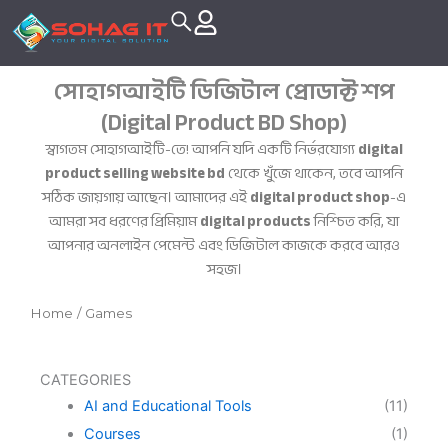
Skip
to
content
সোহাগআইটি ডিজিটাল প্রোডাক্ট শপ
(Digital Product BD Shop)
স্বাগতম সোহাগআইটি-তে! আপনি যদি একটি নির্ভরযোগ্য
digital
product selling website bd
থেকে খুঁজে থাকেন, তবে আপনি
সঠিক জায়গায় আছেন। আমাদের এই
digital product shop
-এ
আমরা সব ধরণের প্রিমিয়াম
digital products
নিশ্চিত করি, যা
আপনার অনলাইন পেমেন্ট এবং ডিজিটাল কাজকে করবে আরও
সহজ।
Home
/ Games
CATEGORIES
AI and Educational Tools
(11)
Courses
(1)