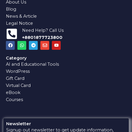
About Us
Blog
News & Article
Legal Notice
Need Help? Call Us
+8801877723800
F
W
T
E
Y
a
h
e
n
o
c
a
l
v
u
e
t
e
e
t
Category
b
s
g
l
u
AI and Educational Tools
o
a
r
o
b
o
p
a
p
e
WordPress
k
p
m
e
Gift Card
Virtual Card
eBook
Courses
Newsletter
Signup out newsletter to get update information,