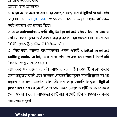
প্রোডাক্ট সরবরাহ করি।
আমরা কেন আলাদা?
১.
সেরা কালেকশন:
আমাদের কাছে রয়েছে সেরা
digital products
এর সমাহার।
ভার্চুয়াল কার্ড
থেকে শুরু করে বিভিন্ন প্রিমিয়াম সার্ভিস—
সবই পাচ্ছেন এক ছাদের নিচে।
২.
দ্রুত ডেলিভারি:
একটি
digital product shop
হিসেবে আমরা
জানি সময়ের মূল্য। তাই অর্ডার করার পর আমরা দ্রুততম সময়ে (৫-১০
মিনিট) প্রোডাক্ট ডেলিভারি নিশ্চিত করি।
৩.
নিরাপত্তা:
আমরা বাংলাদেশের এমন একটি
digital product
selling website bd
, যেখানে আপনি পেমেন্ট এবং ডাটা সিকিউরিটি
নিয়ে নিশ্চিন্ত থাকতে পারেন।
আমাদের শপ থেকে আপনি আপনার অনলাইন পেমেন্ট সহজ করার
জন্য ভার্চুয়াল কার্ড এবং অন্যান্য প্রয়োজনীয় টুলস সাশ্রয়ী মূল্যে সংগ্রহ
করতে পারবেন। আপনি যদি দীর্ঘদিন ধরে একটি বিশ্বস্ত
digital
products bd থেকে
খুঁজে থাকেন, তবে সোহাগআইটি আপনার জন্য
সেরা সমাধান হবে। আমাদের কাস্টমার সাপোর্ট টিম সবসময় আপনার
সহায়তায় প্রস্তুত।
Official products