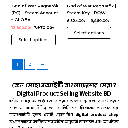
be
be
God of War Ragnarök
God of War Ragnarök |
chosen
chosen
(PC) – Steam Account
Steam Key – ROW
on
on
– GLOBAL
6,324.00
৳
–
8,860.00
৳
the
the
12,800.00
৳
7,970.00
৳
product
product
Select options
page
page
Select options
1
2
→
কেন সোহাগআইটি বাংলাদেশের সেরা ?
Digital Product Selling Website BD
বর্তমান সময়ে অনলাইনে কাজ করতে গেলে বা গ্লোবাল পেমেন্ট করতে
গেলে আমাদের বিভিন্ন ধরণের ডিজিটাল রিসোর্সের প্রয়োজন হয়।
সোহাগআইটি মূলত একটি ওয়ান-স্টপ
digital product shop
,
যেখানে আমরা কাস্টমারদের চাহিদা অনুযায়ী মানসম্মত এবং অথেন্টিক