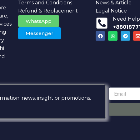
Terms and Conditions
News & Article
ore
Refund & Replacement
Legal Notice
are,
Need Help?
WhatsApp
vices
+8801877
ing
Messenger
F
W
T
a
h
e
ry
c
a
l
v
e
t
e
hi
b
s
g
l
nd
o
a
r
o
p
a
k
p
m
Email
mation, news, insight or promotions.