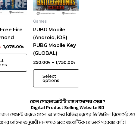
variants.
variants.
The
The
options
options
Games
may
may
Free Fire
PUBG Mobile
be
be
amond
(Android, iOS)
chosen
chosen
PUBG Mobile Key
৳
1,075.00
৳
on
on
(GLOBAL)
the
the
ct
250.00
৳
–
1,750.00
৳
ons
product
product
page
page
Select
options
কেন সোহাগআইটি বাংলাদেশের সেরা ?
Digital Product Selling Website BD
লোবাল পেমেন্ট করতে গেলে আমাদের বিভিন্ন ধরণের ডিজিটাল রিসোর্সের 
রদের চাহিদা অনুযায়ী মানসম্মত এবং অথেন্টিক প্রোডাক্ট সরবরাহ করি।