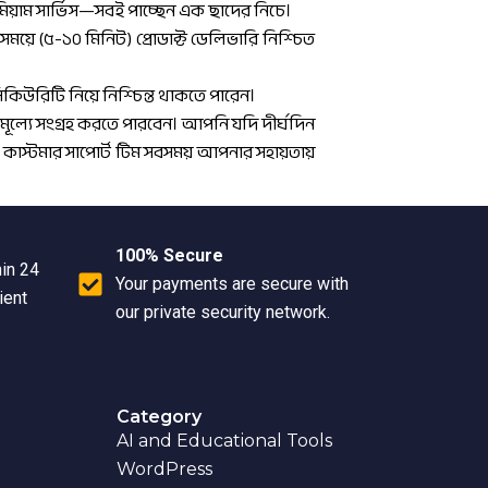
রিমিয়াম সার্ভিস—সবই পাচ্ছেন এক ছাদের নিচে।
ময়ে (৫-১০ মিনিট) প্রোডাক্ট ডেলিভারি নিশ্চিত
িকিউরিটি নিয়ে নিশ্চিন্ত থাকতে পারেন।
ূল্যে সংগ্রহ করতে পারবেন। আপনি যদি দীর্ঘদিন
 কাস্টমার সাপোর্ট টিম সবসময় আপনার সহায়তায়
100% Secure
hin 24
Your payments are secure with
ient
our private security network.
Category
AI and Educational Tools
WordPress