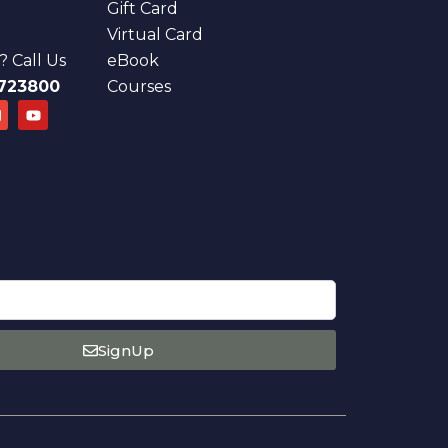
Gift Card
Virtual Card
 Call Us
eBook
723800
Courses
E
Y
n
o
u
e
t
u
o
b
p
e
e
SignUp