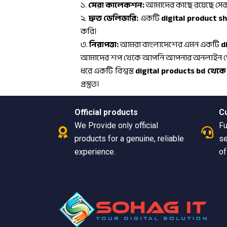
১.
সেরা কালেকশন:
আমাদের কাছে রয়েছে সের
২.
দ্রুত ডেলিভারি:
একটি
digital product s
করি।
৩.
নিরাপত্তা:
আমরা বাংলাদেশের এমন একটি
d
আমাদের শপ থেকে আপনি আপনার অনলাইন পেমেন্ট স
ধরে একটি বিশ্বস্ত
digital products bd থেক
প্রস্তুত।
Official products
C
We Provide only official
Fu
products for a genuine, reliable
se
experience.
of