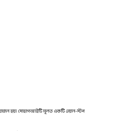
প্রয়োজন হয়। সোহাগআইটি মূলত একটি ওয়ান-স্টপ