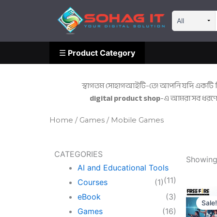
Skip
☰
Product Category
to
content
☰
Product Category
স্বাগতম সোহাগআইটি-তে! আপনি যদি একটি নি
digital product shop
-এ আমরা সব ধরণের
Home
/
Games
/ Mobile Games
CATEGORIES
Showing 
AI and Educational Tools
(11)
Courses
(1)
eBook
(3)
Sale
Games
(16)