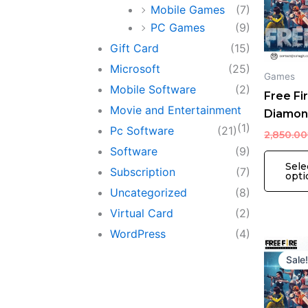
Mobile Games
(7)
PC Games
(9)
Gift Card
(15)
Microsoft
(25)
Games
Mobile Software
(2)
Free Fi
Movie and Entertainment
Diamon
(1)
Pc Software
(21)
2,850.00
Software
(9)
Sele
Subscription
(7)
opti
Uncategorized
(8)
Virtual Card
(2)
WordPress
(4)
Sale