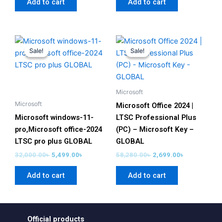
Add to cart
Add to cart
Original
Current
Original
Current
price
price
price
price
Sale!
Sale!
Sale!
Sale!
was:
is:
was:
is:
32,000.00৳ .
5,499.00৳ .
58,280.00৳ .
2,699.00৳ .
Microsoft
Microsoft
Microsoft Office 2024 |
Microsoft windows-11-
LTSC Professional Plus
pro,Microsoft office-2024
(PC) – Microsoft Key –
LTSC pro plus GLOBAL
GLOBAL
32,000.00
৳
5,499.00
৳
58,280.00
৳
2,699.00
৳
Add to cart
Add to cart
Official products