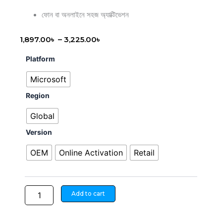
ফোন বা অনলাইনে সহজ অ্যাক্টিভেশন
Price
1,897.00
৳
–
3,225.00
৳
range:
Microsoft
Platform
1,897.00৳
Windows
through
11
Microsoft
Professional
3,225.00৳
Region
|
Microsoft
Global
CD
Key
Version
quantity
OEM
Online Activation
Retail
Add to cart