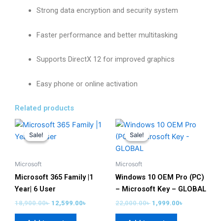
Strong data encryption and security system
Faster performance and better multitasking
Supports DirectX 12 for improved graphics
Easy phone or online activation
Related products
Original
Current
Original
Current
price
price
price
price
Sale!
Sale!
Sale!
Sale!
was:
is:
was:
is:
18,900.00৳ .
12,599.00৳ .
22,000.00৳ .
1,999.00৳ .
Microsoft
Microsoft
Microsoft 365 Family |1
Windows 10 OEM Pro (PC)
Year| 6 User
– Microsoft Key – GLOBAL
18,900.00
৳
12,599.00
৳
22,000.00
৳
1,999.00
৳