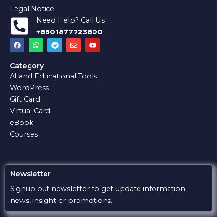
Legal Notice
Need Help? Call Us
+8801877723800
F
W
T
E
Y
a
h
e
n
o
c
a
l
v
u
e
t
e
e
t
Category
b
s
g
l
u
AI and Educational Tools
o
a
r
o
b
o
p
a
p
e
WordPress
k
p
m
e
Gift Card
Virtual Card
eBook
Courses
Newsletter
Signup out newsletter to get update information,
news, insight or promotions.