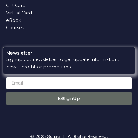
k
p
m
e
Gift Card
Virtual Card
eBook
Courses
Newsletter
Signup out newsletter to get update information,
news, insight or promotions.
Email
SignUp
© 2025 Sohag IT. All Rights Reserved.