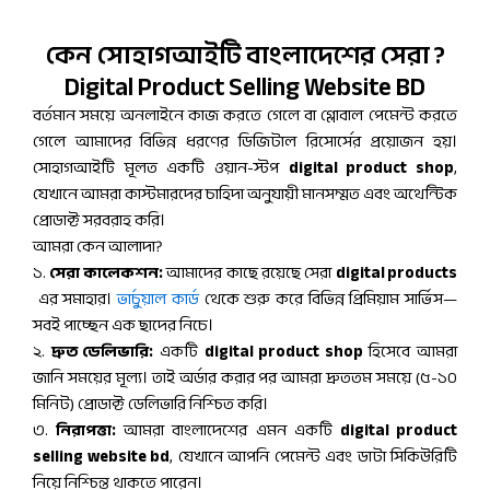
কেন সোহাগআইটি বাংলাদেশের সেরা ?
Digital Product Selling Website BD
বর্তমান সময়ে অনলাইনে কাজ করতে গেলে বা গ্লোবাল পেমেন্ট করতে
গেলে আমাদের বিভিন্ন ধরণের ডিজিটাল রিসোর্সের প্রয়োজন হয়।
সোহাগআইটি মূলত একটি ওয়ান-স্টপ
digital product shop
,
যেখানে আমরা কাস্টমারদের চাহিদা অনুযায়ী মানসম্মত এবং অথেন্টিক
প্রোডাক্ট সরবরাহ করি।
আমরা কেন আলাদা?
১.
সেরা কালেকশন:
আমাদের কাছে রয়েছে সেরা
digital products
এর সমাহার।
ভার্চুয়াল কার্ড
থেকে শুরু করে বিভিন্ন প্রিমিয়াম সার্ভিস—
সবই পাচ্ছেন এক ছাদের নিচে।
২.
দ্রুত ডেলিভারি:
একটি
digital product shop
হিসেবে আমরা
জানি সময়ের মূল্য। তাই অর্ডার করার পর আমরা দ্রুততম সময়ে (৫-১০
মিনিট) প্রোডাক্ট ডেলিভারি নিশ্চিত করি।
৩.
নিরাপত্তা:
আমরা বাংলাদেশের এমন একটি
digital product
selling website bd
, যেখানে আপনি পেমেন্ট এবং ডাটা সিকিউরিটি
নিয়ে নিশ্চিন্ত থাকতে পারেন।