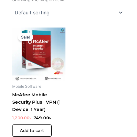
Original
Current
price
price
Sale!
was:
is:
1,200.00৳ .
749.00৳ .
Mobile Software
McAfee Mobile
Security Plus | VPN (1
Device, 1 Year)
1,200.00
৳
749.00
৳
Add to cart