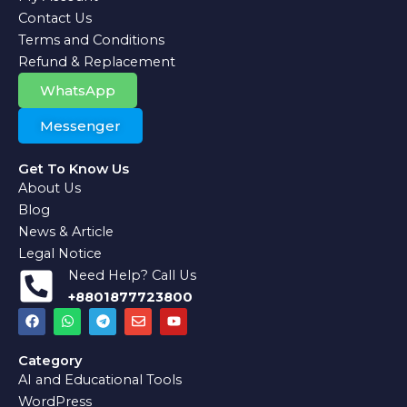
Contact Us
Terms and Conditions
Refund & Replacement
WhatsApp
Messenger
Get To Know Us
About Us
Blog
News & Article
Legal Notice
Need Help? Call Us
+8801877723800
F
W
T
E
Y
a
h
e
n
o
c
a
l
v
u
e
t
e
e
t
Category
b
s
g
l
u
AI and Educational Tools
o
a
r
o
b
o
p
a
p
e
WordPress