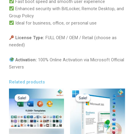
Fast boot speed and smooth user experience
Enhanced security with BitLocker, Remote Desktop, and
Group Policy
Ideal for business, office, or personal use
License Type:
FULL OEM / OEM / Retail (choose as
needed)
Activation:
100% Online Activation via Microsoft Official
Servers
Related products
Original
Current
Original
Current
price
price
price
price
Sale!
Sale!
Sale!
Sale!
was:
is:
was:
is:
1,800.00৳ .
210.00৳ .
16,200.00৳ .
14,800.00৳ 