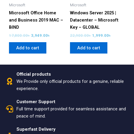
Microsoft
Microsoft
Microsoft Office Home
Windows Server 2025 |
and Business 2019 MAC –
Datacenter – Microsoft
BIND
Key – GLOBAL
17,800.00
৳
3,949.00
৳
22,900.00
৳
1,999.00
৳
Add to cart
Add to cart
Official products
We Provide only official products for a genuine, reliable
experience.
Customer Support
Full time support provided for seamless assistance and
peace of mind.
Superfast Delivery