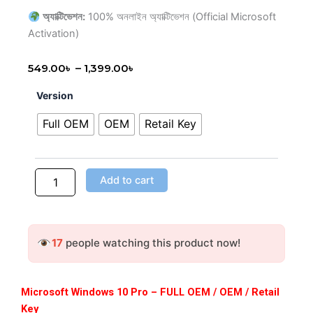
অ্যাক্টিভেশন:
100% অনলাইন অ্যাক্টিভেশন (Official Microsoft
Activation)
Price
549.00
৳
–
1,399.00
৳
range:
Microsoft
Version
549.00৳
Windows
through
10
Full OEM
OEM
Retail Key
Pro
1,399.00৳
–
FULL
OEM
Add to cart
|
OEM
|
Retail
17
people watching this product now!
Key
quantity
Microsoft Windows 10 Pro – FULL OEM / OEM / Retail
Key