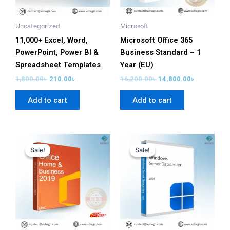
Uncategorized
Microsoft
11,000+ Excel, Word,
Microsoft Office 365
PowerPoint, Power BI &
Business Standard – 1
Spreadsheet Templates
Year (EU)
1,800.00
৳
210.00
৳
16,200.00
৳
14,800.00
৳
Add to cart
Add to cart
Original
Current
Original
Current
price
price
price
price
Sale!
Sale!
Sale!
Sale!
was:
is:
was:
is:
17,800.00৳ .
3,949.00৳ .
22,900.00৳ .
1,999.00৳ .