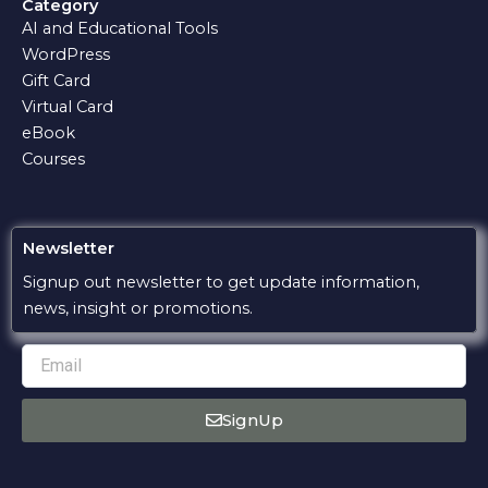
Category
b
s
g
l
u
AI and Educational Tools
o
a
r
o
b
o
p
a
p
e
WordPress
k
p
m
e
Gift Card
Virtual Card
eBook
Courses
Newsletter
Signup out newsletter to get update information,
news, insight or promotions.
Email
SignUp