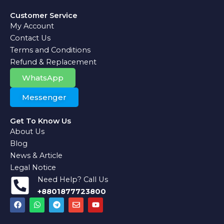
Customer Service
My Account
Contact Us
Terms and Conditions
Refund & Replacement
WhatsApp
Messenger
Get To Know Us
About Us
Blog
News & Article
Legal Notice
Need Help? Call Us
+8801877723800
F
W
T
E
Y
a
h
e
n
o
c
a
l
v
u
e
t
e
e
t