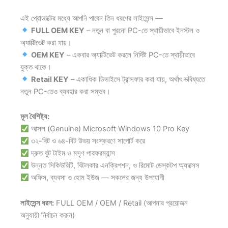
এই প্রোডাক্টের মধ্যে আপনি পাবেন তিন ধরণের লাইসেন্স —
FULL OEM KEY
– নতুন বা পুরনো PC-তে স্থায়ীভাবে ইনস্টল ও
অ্যাক্টিভেট করা যায়।
OEM KEY
– একবার অ্যাক্টিভেট করলে নির্দিষ্ট PC-তে স্থায়ীভাবে
যুক্ত থাকে।
Retail KEY
– একাধিক ডিভাইসে ট্রান্সফার করা যায়, অর্থাৎ ভবিষ্যতে
নতুন PC-তেও ব্যবহার করা সম্ভব।
মূল বৈশিষ্ট্য:
আসল (Genuine) Microsoft Windows 10 Pro Key
৩২-বিট ও ৬৪-বিট উভয় সংস্করণে সাপোর্ট করে
দ্রুত বুট টাইম ও মসৃণ পারফরম্যান্স
উন্নত সিকিউরিটি, বিটলকার এনক্রিপশন, ও রিমোট ডেস্কটপ অ্যাক্সেস
অফিস, ব্যবসা ও হোম ইউজ — সকলের জন্য উপযোগী
লাইসেন্স ধরন:
FULL OEM / OEM / Retail (আপনার প্রয়োজন
অনুযায়ী নির্বাচন করুন)