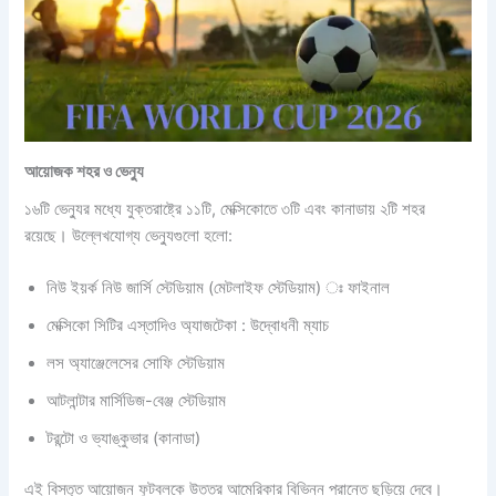
আয়োজক শহর ও ভেন্যু
১৬টি ভেন্যুর মধ্যে যুক্তরাষ্ট্রে ১১টি, মেক্সিকোতে ৩টি এবং কানাডায় ২টি শহর
রয়েছে। উল্লেখযোগ্য ভেন্যুগুলো হলো:
নিউ ইয়র্ক নিউ জার্সি স্টেডিয়াম (মেটলাইফ স্টেডিয়াম) ঃ ফাইনাল
মেক্সিকো সিটির এস্তাদিও অ্যাজটেকা : উদ্বোধনী ম্যাচ
লস অ্যাঞ্জেলেসের সোফি স্টেডিয়াম
আটলান্টার মার্সিডিজ-বেঞ্জ স্টেডিয়াম
টরন্টো ও ভ্যাঙ্কুভার (কানাডা)
এই বিস্তৃত আয়োজন ফুটবলকে উত্তর আমেরিকার বিভিন্ন প্রান্তে ছড়িয়ে দেবে।