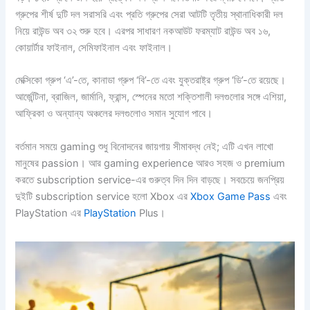
গ্রুপের শীর্ষ দুটি দল সরাসরি এবং প্রতি গ্রুপের সেরা আটটি তৃতীয় স্থানাধিকারী দল
নিয়ে রাউন্ড অব ৩২ শুরু হবে। এরপর সাধারণ নকআউট ফরম্যাট রাউন্ড অব ১৬,
কোয়ার্টার ফাইনাল, সেমিফাইনাল এবং ফাইনাল।
মেক্সিকো গ্রুপ ‘এ’-তে, কানাডা গ্রুপ ‘বি’-তে এবং যুক্তরাষ্ট্র গ্রুপ ‘ডি’-তে রয়েছে।
আর্জেন্টিনা, ব্রাজিল, জার্মানি, ফ্রান্স, স্পেনের মতো শক্তিশালী দলগুলোর সঙ্গে এশিয়া,
আফ্রিকা ও অন্যান্য অঞ্চলের দলগুলোও সমান সুযোগ পাবে।
বর্তমান সময়ে gaming শুধু বিনোদনের জায়গায় সীমাবদ্ধ নেই; এটি এখন লাখো
মানুষের passion। আর gaming experience আরও সহজ ও premium
করতে subscription service-এর গুরুত্ব দিন দিন বাড়ছে। সবচেয়ে জনপ্রিয়
দুইটি subscription service হলো Xbox এর
Xbox Game Pass
এবং
PlayStation এর
PlayStation
Plus।