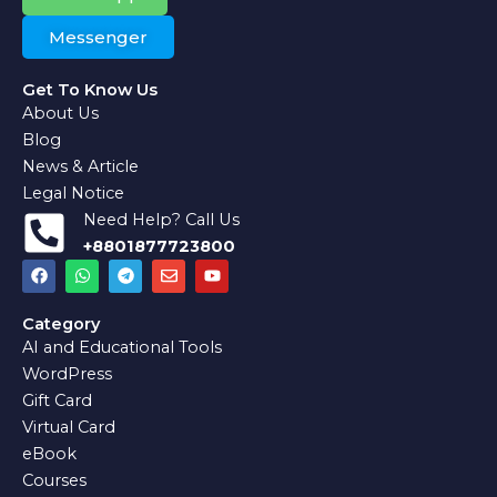
Messenger
Get To Know Us
About Us
Blog
News & Article
Legal Notice
Need Help? Call Us
+8801877723800
F
W
T
E
Y
a
h
e
n
o
c
a
l
v
u
e
t
e
e
t
Category
b
s
g
l
u
AI and Educational Tools
o
a
r
o
b
o
p
a
p
e
WordPress
k
p
m
e
Gift Card
Virtual Card
eBook
Courses