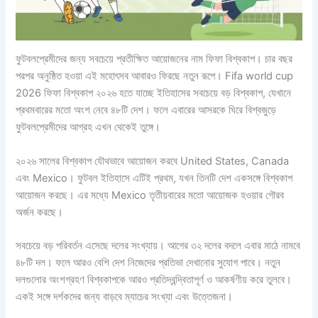
ফুটবলপ্রেমীদের জন্য সবচেয়ে প্রতীক্ষিত আয়োজনের নাম ফিফা বিশ্বকাপ। চার বছর
পরপর অনুষ্ঠিত হওয়া এই মহোৎসব আবারও ফিরছে নতুন রূপে। Fifa world cup
2026 ফিফা বিশ্বকাপ ২০২৬ হতে যাচ্ছে ইতিহাসের সবচেয়ে বড় বিশ্বকাপ, যেখানে
প্রথমবারের মতো অংশ নেবে ৪৮টি দেশ। ফলে এবারের আসরকে ঘিরে বিশ্বজুড়ে
ফুটবলপ্রেমীদের আগ্রহ এখন থেকেই তুঙ্গে।
২০২৬ সালের বিশ্বকাপ যৌথভাবে আয়োজন করবে United States, Canada
এবং Mexico। ফুটবল ইতিহাসে এটিই প্রথম, যখন তিনটি দেশ একসঙ্গে বিশ্বকাপ
আয়োজন করছে। এর মধ্যে Mexico তৃতীয়বারের মতো আয়োজক হওয়ার গৌরব
অর্জন করছে।
সবচেয়ে বড় পরিবর্তন এসেছে দলের সংখ্যায়। আগের ৩২ দলের বদলে এবার মাঠে নামবে
৪৮টি দল। ফলে আরও বেশি দেশ নিজেদের প্রতিভা দেখানোর সুযোগ পাবে। নতুন
দলগুলোর অংশগ্রহণ বিশ্বকাপকে আরও প্রতিদ্বন্দ্বিতাপূর্ণ ও আকর্ষণীয় করে তুলবে।
একই সঙ্গে দর্শকদের জন্য বাড়বে ম্যাচের সংখ্যা এবং উত্তেজনা।