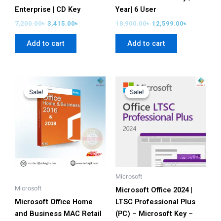
Enterprise | CD Key
Year| 6 User
7,200.00
৳
3,415.00
৳
18,900.00
৳
12,599.00
৳
Add to cart
Add to cart
Price
Original
Current
This
range:
price
price
Sale!
Sale!
Sale!
Sale!
product
3,099.00৳
was:
is:
has
through
58,280.00৳ .
2,699.00৳ .
4,999.00৳
multiple
variants.
The
options
may
be
Microsoft
chosen
Microsoft
Microsoft Office 2024 |
on
Microsoft Office Home
LTSC Professional Plus
the
and Business MAC Retail
(PC) – Microsoft Key –