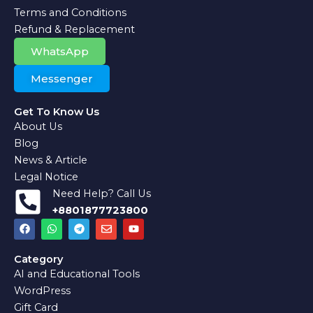
Terms and Conditions
Refund & Replacement
WhatsApp
Messenger
Get To Know Us
About Us
Blog
News & Article
Legal Notice
Need Help? Call Us
+8801877723800
F
W
T
E
Y
a
h
e
n
o
c
a
l
v
u
e
t
e
e
t
Category
b
s
g
l
u
AI and Educational Tools
o
a
r
o
b
o
p
a
p
e
WordPress
k
p
m
e
Gift Card