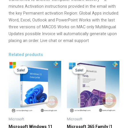
minutes Activation instructions provided in the email with
the key Permanent activation Region: Global Apps included:
Word, Excel, Outlook and PowerPoint Works with the last
three versions of MACOS Works on MAC only Multilingual
Updates possible Invoice will automatically generate upon
placing an order. Live chat or email support
Related products
Original
Current
Original
Current
price
price
price
price
Sale!
Sale!
Sale!
Sale!
was:
is:
was:
is:
7,200.00৳ .
3,415.00৳ .
18,900.00৳ .
12,599.00৳ 
Microsoft
Microsoft
Microsoft Windows 11
Microsoft 365 Family |1