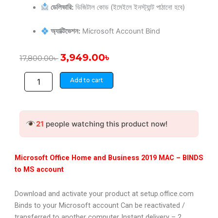
ডেলিভারি:
ডিজিটাল কোড (ইমেইলে ইনস্ট্যান্ট পাঠানো হবে)
অ্যাক্টিভেশন:
Microsoft Account Bind
Original
Current
3,949.00
৳
17,800.00
৳
price
price
Microsoft
was:
is:
Add to cart
Office
17,800.00৳ .
3,949.00৳ .
Home
and
Business
21
people watching this product now!
2019
MAC
–
BIND
Microsoft Office Home and Business 2019 MAC – BINDS
quantity
to MS account
Download and activate your product at setup.office.com
Binds to your Microsoft account Can be reactivated /
transferred to another computer Instant delivery – 2