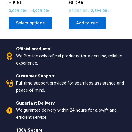
product
– BIND
GLOBAL
page
3,099.00
৳
–
4,999.00
৳
58,280.00
৳
2,699.00
৳
Select options
Add to cart
Official products
We Provide only official products for a genuine, reliable
experience.
Customer Support
Full time support provided for seamless assistance and
peace of mind.
Superfast Delivery
We gurantee delivery within 24 hours for a swift and
efficient service.
100% Secure